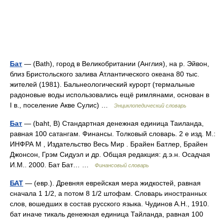
Бат
— (Bath), город в Великобритании (Англия), на р. Эйвон,
близ Бристольского залива Атлантического океана 80 тыс.
жителей (1981). Бальнеологический курорт (термальные
радоновые воды использовались ещё римлянами, основан в
I в., поселение Акве Сулис) …
Энциклопедический словарь
Бат
— (baht, В) Стандартная денежная единица Таиланда,
равная 100 сатангам. Финансы. Толковый словарь. 2 е изд. М.:
ИНФРА М , Издательство Весь Мир . Брайен Батлер, Брайен
Джонсон, Грэм Сидуэл и др. Общая редакция: д.э.н. Осадчая
И.М.. 2000. Бат Бат… …
Финансовый словарь
БАТ
— (евр.). Древняя еврейская мера жидкостей, равная
сначала 1 1/2, а потом 8 1/2 штофам. Словарь иностранных
слов, вошедших в состав русского языка. Чудинов А.Н., 1910.
бат иначе тикаль денежная единица Тайланда, равная 100