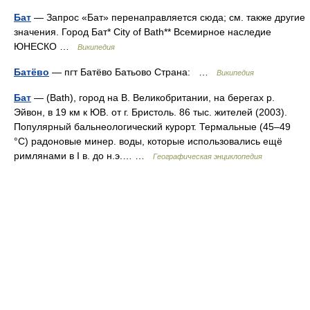
Бат
— Запрос «Бат» перенаправляется сюда; см. также другие
значения. Город Бат* City of Bath** Всемирное наследие
ЮНЕСКО …
Википедия
Батёво
— пгт Батёво Батьово Страна: …
Википедия
Бат
— (Bath), город на В. Великобритании, на берегах р.
Эйвон, в 19 км к ЮВ. от г. Бристоль. 86 тыс. жителей (2003).
Популярный бальнеологический курорт. Термальные (45–49
°С) радоновые минер. воды, которые использовались ещё
римлянами в I в. до н.э.… …
Географическая энциклопедия