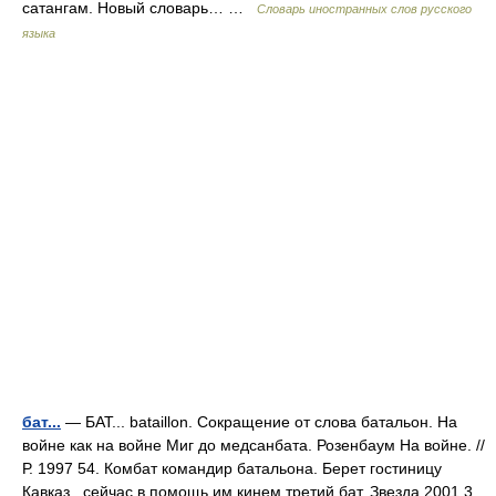
сатангам. Новый словарь… …
Словарь иностранных слов русского
языка
бат...
— БАТ... bataillon. Сокращение от слова батальон. На
войне как на войне Миг до медсанбата. Розенбаум На войне. //
Р. 1997 54. Комбат командир батальона. Берет гостиницу
Кавказ , сейчас в помощь им кинем третий бат. Звезда 2001 3