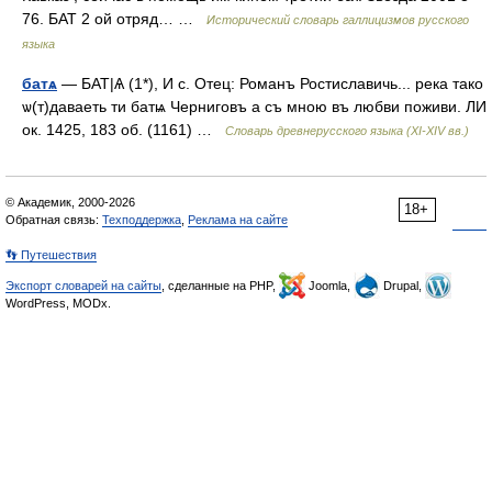
76. БАТ 2 ой отряд… …
Исторический словарь галлицизмов русского
языка
батѧ
— БАТ|Ѧ (1*), И с. Отец: Романъ Ростиславичь... река тако
ѡ(т)даваеть ти батѩ Черниговъ а съ мною въ любви поживи. ЛИ
ок. 1425, 183 об. (1161) …
Словарь древнерусского языка (XI-XIV вв.)
© Академик, 2000-2026
18+
Обратная связь:
Техподдержка
,
Реклама на сайте
👣 Путешествия
Экспорт словарей на сайты
, сделанные на PHP,
Joomla,
Drupal,
WordPress, MODx.